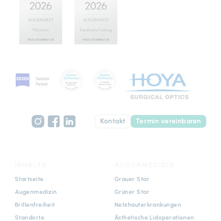
Kontakt
Termin vereinbaren
INHALTE
AUGENMEDIZIN
Navigation
Navigation
Startseite
Grauer Star
überspringen
überspringen
Augenmedizin
Grüner Star
Brillenfreiheit
Netzhauterkrankungen
Standorte
Ästhetische Lidoperationen