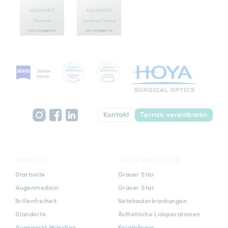
Kontakt
Termin vereinbaren
INHALTE
AUGENMEDIZIN
Navigation
Navigation
Startseite
Grauer Star
überspringen
überspringen
Augenmedizin
Grüner Star
Brillenfreiheit
Netzhauterkrankungen
Standorte
Ästhetische Lidoperationen
Augenarzt München
Keratokonus