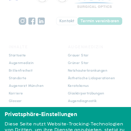
Kontakt
Termin vereinbaren
INHALTE
AUGENMEDIZIN
Navigation
Navigation
Startseite
Grauer Star
überspringen
überspringen
Augenmedizin
Grüner Star
Brillenfreiheit
Netzhauterkrankungen
Standorte
Ästhetische Lidoperationen
Augenarzt München
Keratokonus
Karriere
Glaskörpertrübungen
Glossar
Augendiagnostik
News
Sehschule und
Kindersprechstunde
Blog