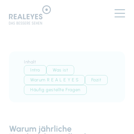
Inhalt
Intro
Was ist
Warum R E A L E Y E S
Fazit
Häufig gestellte Fragen
Warum jährliche