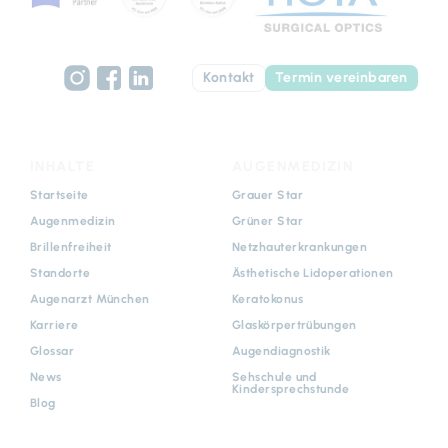
Kontakt
Termin vereinbaren
INHALTE
AUGENMEDIZIN
Navigation
Navigation
Startseite
Grauer Star
überspringen
überspringen
Augenmedizin
Grüner Star
Brillenfreiheit
Netzhauterkrankungen
Standorte
Ästhetische Lidoperationen
Augenarzt München
Keratokonus
Karriere
Glaskörpertrübungen
Glossar
Augendiagnostik
News
Sehschule und
Kindersprechstunde
Blog