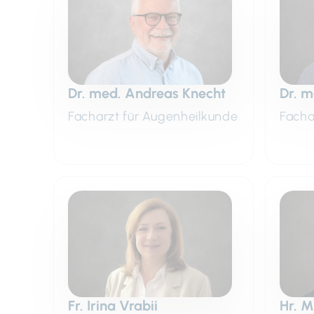
Dr. med. Andreas Knecht
Dr. m
Facharzt für Augenheilkunde
Facha
Fr. Irina Vrabii
Hr. M