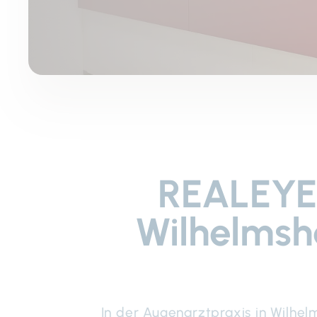
REALEYES
Wilhelmsh
In der Augenarztpraxis in Wilhel