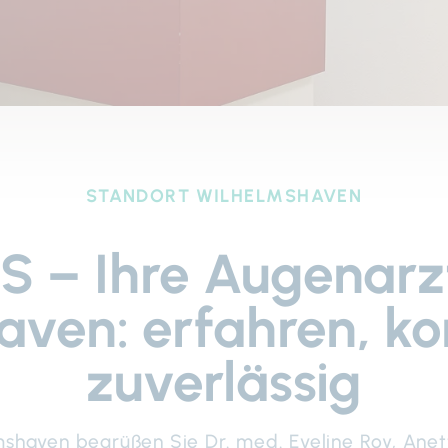
STANDORT WILHELMSHAVEN
 – Ihre Augenarzt
aven: erfahren, k
zuverlässig
mshaven begrüßen Sie Dr. med. Eveline Roy, Ane